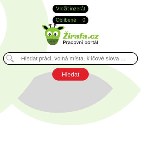
Vložit inzerát
Oblíbené
0