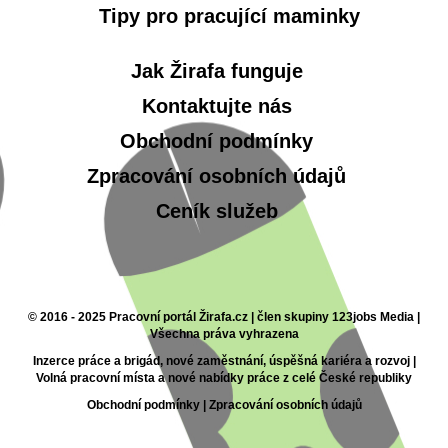
Tipy pro pracující maminky
Jak Žirafa funguje
Kontaktujte nás
Obchodní podmínky
Zpracování osobních údajů
Ceník služeb
© 2016 - 2025 Pracovní portál Žirafa.cz | člen skupiny 123jobs Media |
Všechna práva vyhrazena
Inzerce práce a brigád, nové zaměstnání, úspěšná kariéra a rozvoj |
Volná pracovní místa a nové nabídky práce z celé České republiky
Obchodní podmínky
|
Zpracování osobních údajů