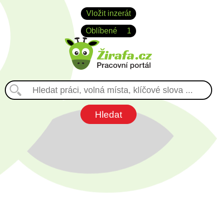
Vložit inzerát
Oblíbené
1