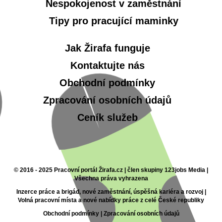
Nespokojenost v zaměstnání
Tipy pro pracující maminky
Jak Žirafa funguje
Kontaktujte nás
Obchodní podmínky
Zpracování osobních údajů
Ceník služeb
© 2016 - 2025 Pracovní portál Žirafa.cz | člen skupiny 123jobs Media |
Všechna práva vyhrazena
Inzerce práce a brigád, nové zaměstnání, úspěšná kariéra a rozvoj |
Volná pracovní místa a nové nabídky práce z celé České republiky
Obchodní podmínky
|
Zpracování osobních údajů