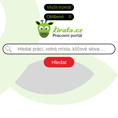
Vložit inzerát
Oblíbené
0