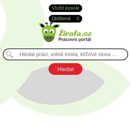
Vložit inzerát
Oblíbené
0