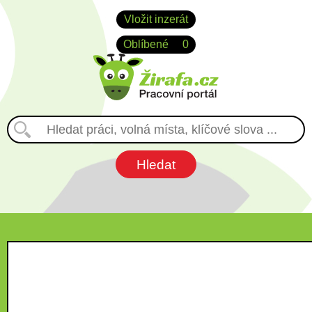
Vložit inzerát
Oblíbené
0