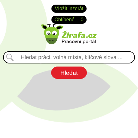
Vložit inzerát
Oblíbené
0