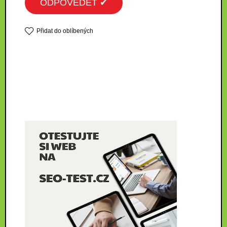
ODPOVĚDĚT ✔
Přidat do oblíbených