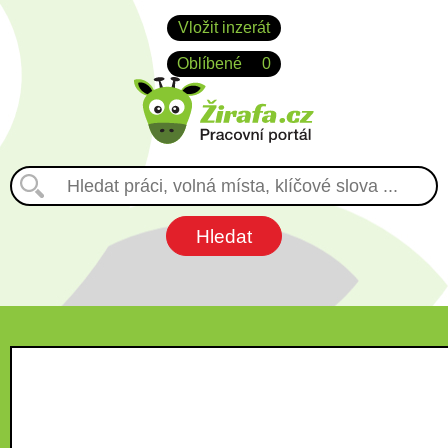
Vložit inzerát
Oblíbené
0