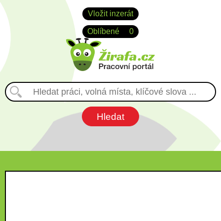
Vložit inzerát
Oblíbené
0