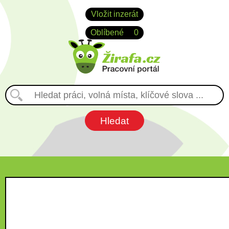
Vložit inzerát
Oblíbené
0