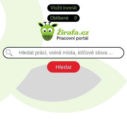
Vložit inzerát
Oblíbené
0