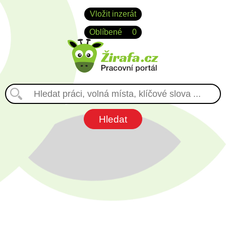
Vložit inzerát
Oblíbené
0