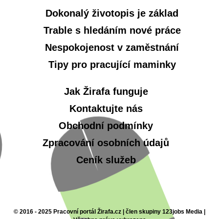
Dokonalý životopis je základ
Trable s hledáním nové práce
Nespokojenost v zaměstnání
Tipy pro pracující maminky
Jak Žirafa funguje
Kontaktujte nás
Obchodní podmínky
Zpracování osobních údajů
Ceník služeb
© 2016 - 2025 Pracovní portál Žirafa.cz | člen skupiny 123jobs Media |