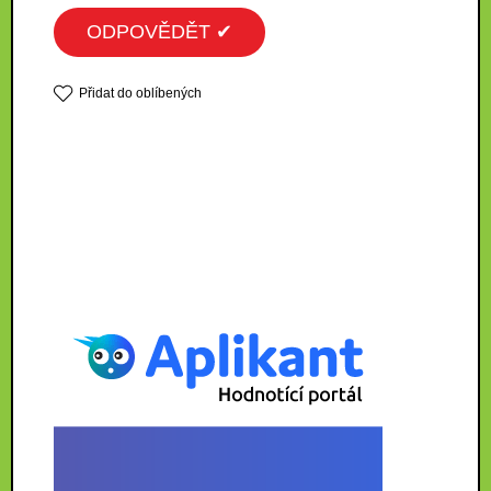
ODPOVĚDĚT ✔
Přidat do oblíbených