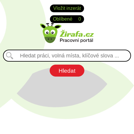
Vložit inzerát
Oblíbené
0