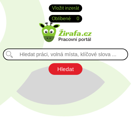
Vložit inzerát
Oblíbené
0