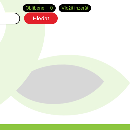
Oblíbené
0
Vložit inzerát