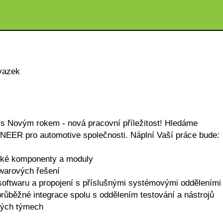
vazek
a s Novým rokem - nová pracovní příležitost! Hledáme
ER pro automotive společnosti. Náplní Vaší práce bude:
ické komponenty a moduly
twarových řešení
 softwaru a propojení s příslušnými systémovými odděleními
průběžné integrace spolu s oddělením testování a nástrojů
vých týmech