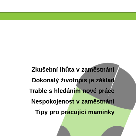
Zkušební lhůta v zaměstnání
Dokonalý životopis je základ
Trable s hledáním nové práce
Nespokojenost v zaměstnání
Tipy pro pracující maminky