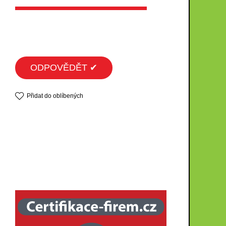
ODPOVĚDĚT ✔
Přidat do oblíbených