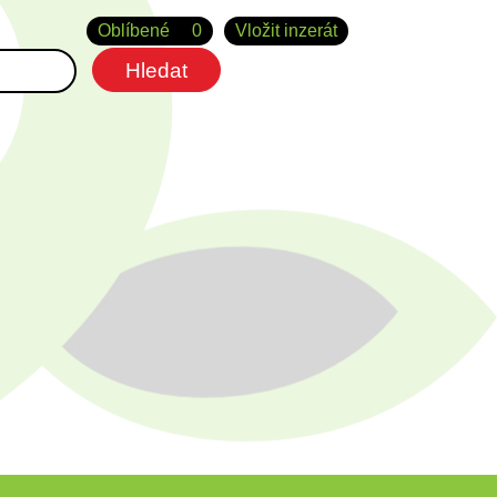
Oblíbené
0
Vložit inzerát