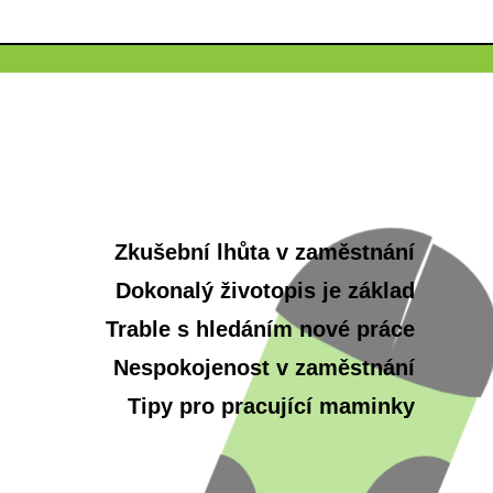
Zkušební lhůta v zaměstnání
Dokonalý životopis je základ
Trable s hledáním nové práce
Nespokojenost v zaměstnání
Tipy pro pracující maminky