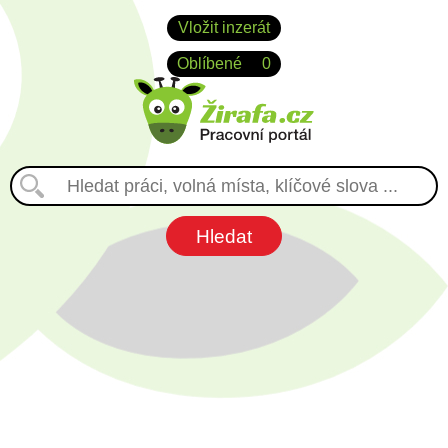
Vložit inzerát
Oblíbené
0