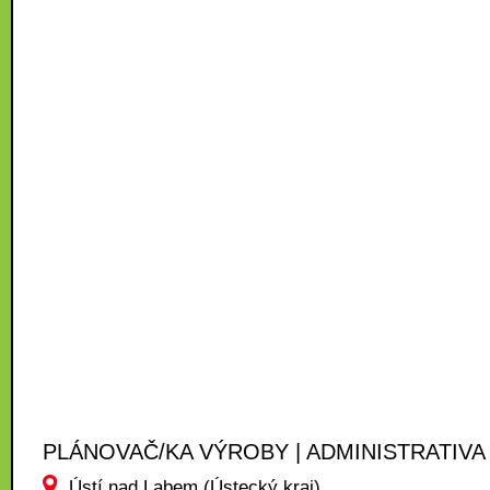
PLÁNOVAČ/KA VÝROBY | ADMINISTRATIVA
Ústí nad Labem (Ústecký kraj)