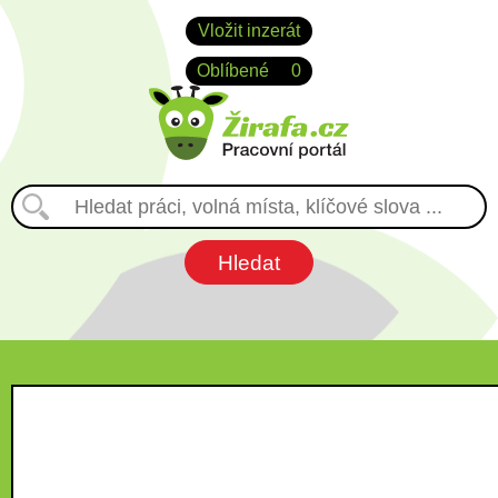
Vložit inzerát
Oblíbené
0