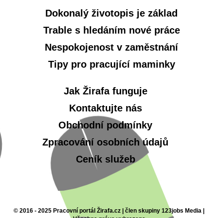
Dokonalý životopis je základ
Trable s hledáním nové práce
Nespokojenost v zaměstnání
Tipy pro pracující maminky
Jak Žirafa funguje
Kontaktujte nás
Obchodní podmínky
Zpracování osobních údajů
Ceník služeb
© 2016 - 2025 Pracovní portál Žirafa.cz | člen skupiny 123jobs Media |