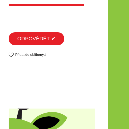
ODPOVĚDĚT ✔
Přidat do oblíbených