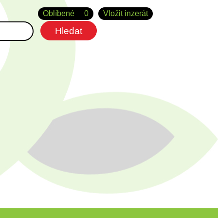
Oblíbené
0
Vložit inzerát