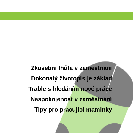
Zkušební lhůta v zaměstnání
Dokonalý životopis je základ
Trable s hledáním nové práce
Nespokojenost v zaměstnání
Tipy pro pracující maminky