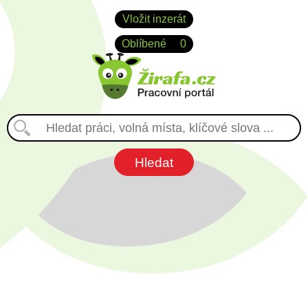
Vložit inzerát
Oblíbené
0