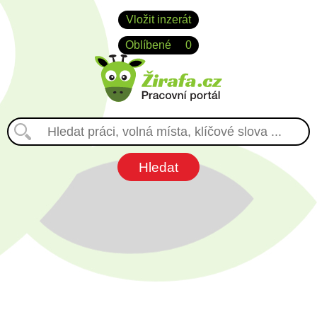
Vložit inzerát
Oblíbené
0