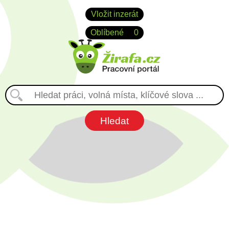
Vložit inzerát
Oblíbené
0