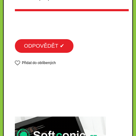
ODPOVĚDĚT ✔
Přidat do oblíbených