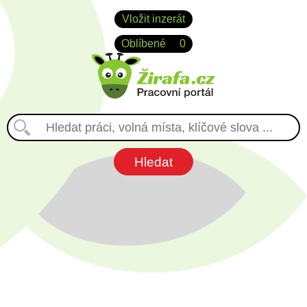
Vložit inzerát
Oblíbené
0