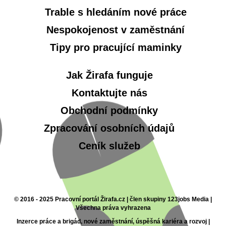
Trable s hledáním nové práce
Nespokojenost v zaměstnání
Tipy pro pracující maminky
Jak Žirafa funguje
Kontaktujte nás
Obchodní podmínky
Zpracování osobních údajů
Ceník služeb
© 2016 - 2025 Pracovní portál Žirafa.cz | člen skupiny 123jobs Media |
Všechna práva vyhrazena
Inzerce práce a brigád, nové zaměstnání, úspěšná kariéra a rozvoj |