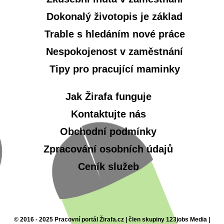
Dokonalý životopis je základ
Trable s hledáním nové práce
Nespokojenost v zaměstnání
Tipy pro pracující maminky
Jak Žirafa funguje
Kontaktujte nás
Obchodní podmínky
Zpracování osobních údajů
Ceník služeb
© 2016 - 2025 Pracovní portál Žirafa.cz | člen skupiny 123jobs Media |