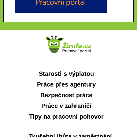
Starosti s výplatou
Práce přes agentury
Bezpečnost práce
Práce v zahraničí
Tipy na pracovní pohovor
Zkušební lhůta v zaměstnání