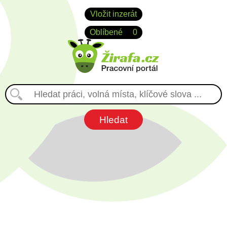
Vložit inzerát
Oblíbené
0