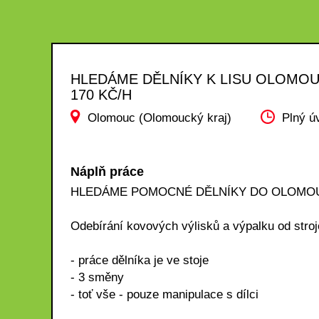
HLEDÁME DĚLNÍKY K LISU OLOMO
170 KČ/H
Olomouc (Olomoucký kraj)
Plný ú
Náplň práce
HLEDÁME POMOCNÉ DĚLNÍKY DO OLOMO
Odebírání kovových výlisků a výpalku od stroje
- práce dělníka je ve stoje
- 3 směny
- toť vše - pouze manipulace s dílci