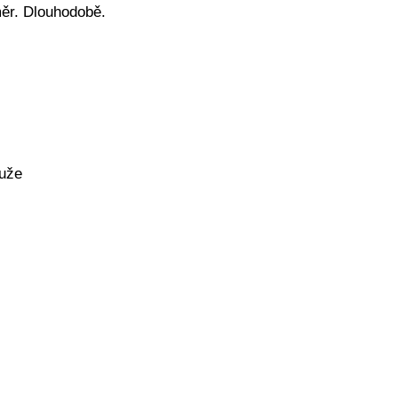
měr. Dlouhodobě.
muže