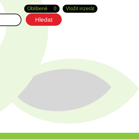
Oblíbené
0
Vložit inzerát