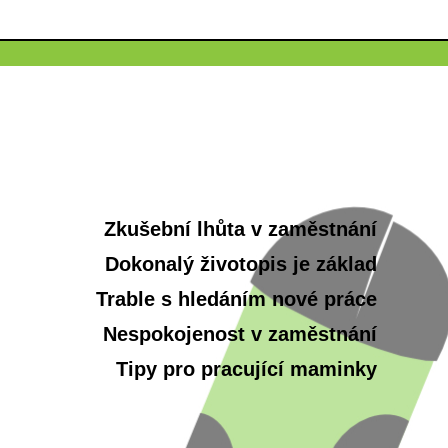
Zkušební lhůta v zaměstnání
Dokonalý životopis je základ
Trable s hledáním nové práce
Nespokojenost v zaměstnání
Tipy pro pracující maminky