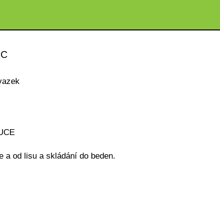
UC
vazek
UCE
 a od lisu a skládání do beden.