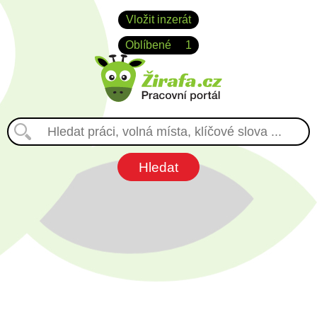
Vložit inzerát
Oblíbené
1