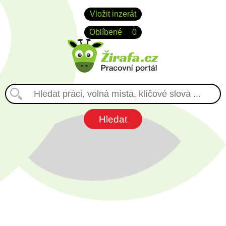
Vložit inzerát
Oblíbené
0