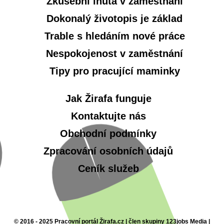
Zkušební lhůta v zaměstnání
Dokonalý životopis je základ
Trable s hledáním nové práce
Nespokojenost v zaměstnání
Tipy pro pracující maminky
Jak Žirafa funguje
Kontaktujte nás
Obchodní podmínky
Zpracování osobních údajů
Ceník služeb
© 2016 - 2025 Pracovní portál Žirafa.cz | člen skupiny 123jobs Media |