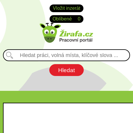
Vložit inzerát
Oblíbené
0