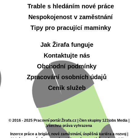
Trable s hledáním nové práce
Nespokojenost v zaměstnání
Tipy pro pracující maminky
Jak Žirafa funguje
Kontaktujte nás
Obchodní podmínky
Zpracování osobních údajů
Ceník služeb
© 2016 - 2025 Pracovní portál Žirafa.cz | člen skupiny 123jobs Media |
Všechna práva vyhrazena
Inzerce práce a brigád, nové zaměstnání, úspěšná kariéra a rozvoj |