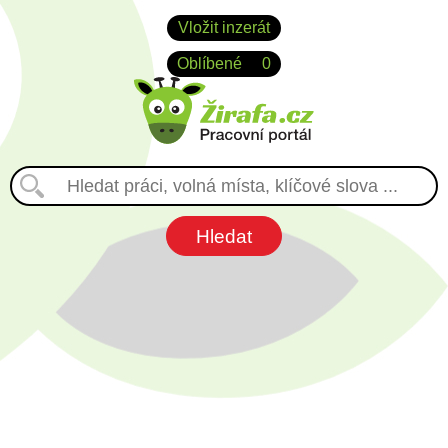
Vložit inzerát
Oblíbené
0