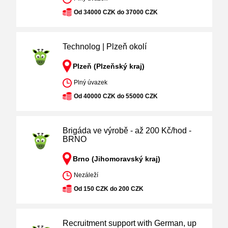
Od 34000 CZK do 37000 CZK
Technolog | Plzeň okolí
Plzeň (Plzeňský kraj)
Plný úvazek
Od 40000 CZK do 55000 CZK
Brigáda ve výrobě - až 200 Kč/hod -
BRNO
Brno (Jihomoravský kraj)
Nezáleží
Od 150 CZK do 200 CZK
Recruitment support with German, up