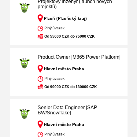
Projektový inženýr (launch nových
projektů)
Plzeň (Plzeňský kraj)
Plný úvazek
Od 55000 CZK do 75000 CZK
Product Owner |M365 Power Platform|
Hlavní město Praha
Plný úvazek
Od 90000 CZK do 130000 CZK
Senior Data Engineer |SAP
BW/Snowflake|
Hlavní město Praha
Plný úvazek