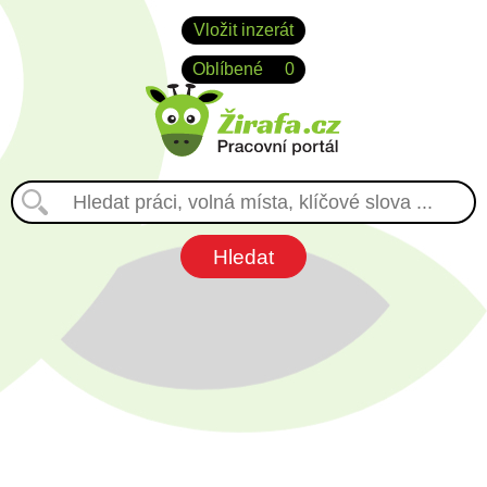
Vložit inzerát
Oblíbené
0