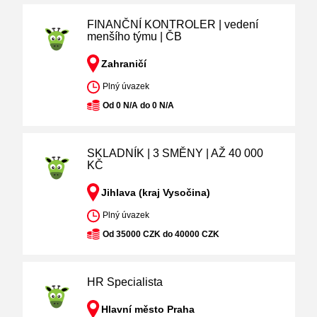
FINANČNÍ KONTROLER | vedení
menšího týmu | ČB
Zahraničí
Plný úvazek
Od 0 N/A do 0 N/A
SKLADNÍK | 3 SMĚNY | AŽ 40 000
KČ
Jihlava (kraj Vysočina)
Plný úvazek
Od 35000 CZK do 40000 CZK
HR Specialista
Hlavní město Praha