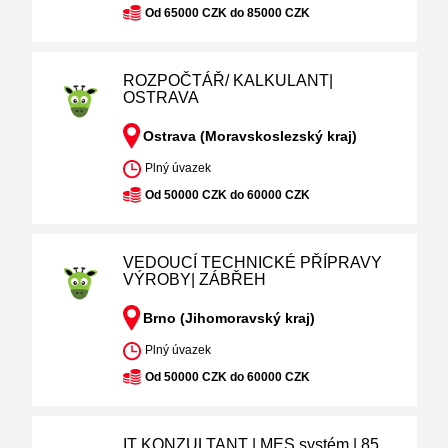
Od 65000 CZK do 85000 CZK
ROZPOČTÁŘ/ KALKULANT|
OSTRAVA
Ostrava (Moravskoslezský kraj)
Plný úvazek
Od 50000 CZK do 60000 CZK
VEDOUCÍ TECHNICKÉ PŘÍPRAVY
VÝROBY| ZÁBŘEH
Brno (Jihomoravský kraj)
Plný úvazek
Od 50000 CZK do 60000 CZK
IT KONZULTANT | MES systém | 85