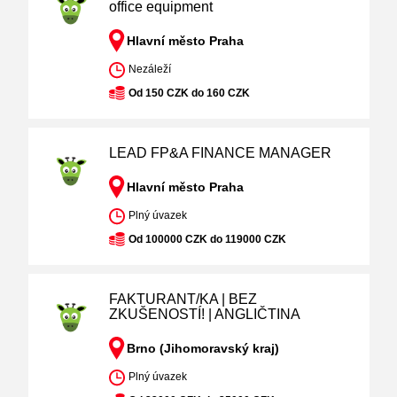
office equipment
Hlavní město Praha
Nezáleží
Od 150 CZK do 160 CZK
LEAD FP&A FINANCE MANAGER
Hlavní město Praha
Plný úvazek
Od 100000 CZK do 119000 CZK
FAKTURANT/KA | BEZ
ZKUŠENOSTÍ! | ANGLIČTINA
Brno (Jihomoravský kraj)
Plný úvazek