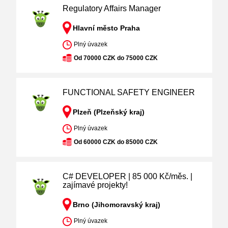
Regulatory Affairs Manager
Hlavní město Praha
Plný úvazek
Od 70000 CZK do 75000 CZK
FUNCTIONAL SAFETY ENGINEER
Plzeň (Plzeňský kraj)
Plný úvazek
Od 60000 CZK do 85000 CZK
C# DEVELOPER | 85 000 Kč/měs. |
zajímavé projekty!
Brno (Jihomoravský kraj)
Plný úvazek