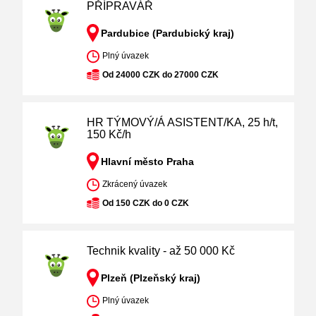
PŘÍPRAVÁŘ
Pardubice (Pardubický kraj)
Plný úvazek
Od 24000 CZK do 27000 CZK
HR TÝMOVÝ/Á ASISTENT/KA, 25 h/t,
150 Kč/h
Hlavní město Praha
Zkrácený úvazek
Od 150 CZK do 0 CZK
Technik kvality - až 50 000 Kč
Plzeň (Plzeňský kraj)
Plný úvazek