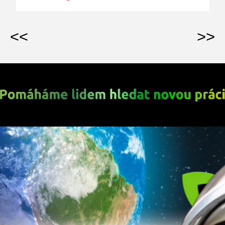
<<
>>