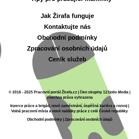
Jak Žirafa funguje
Kontaktujte nás
Obchodní podmínky
Zpracování osobních údajů
Ceník služeb
© 2016 - 2025 Pracovní portál Žirafa.cz | člen skupiny 123jobs Media |
Všechna práva vyhrazena
Inzerce práce a brigád, nové zaměstnání, úspěšná kariéra a rozvoj |
Volná pracovní místa a nové nabídky práce z celé České republiky
Obchodní podmínky
|
Zpracování osobních údajů