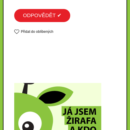
ODPOVĚDĚT ✔
Přidat do oblíbených