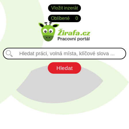
Vložit inzerát
Oblíbené
0