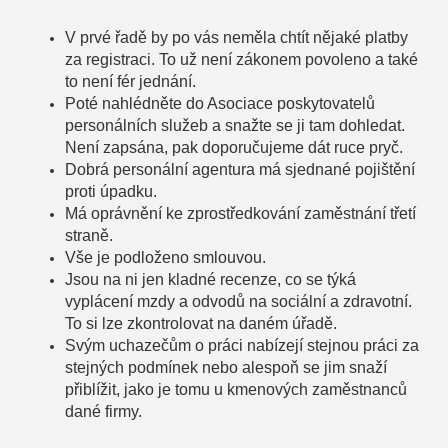
V prvé řadě by po vás neměla chtít nějaké platby
za registraci. To už není zákonem povoleno a také
to není fér jednání.
Poté nahlédněte do Asociace poskytovatelů
personálních služeb a snažte se ji tam dohledat.
Není zapsána, pak doporučujeme dát ruce pryč.
Dobrá personální agentura má sjednané pojištění
proti úpadku.
Má oprávnění ke zprostředkování zaměstnání třetí
straně.
Vše je podloženo smlouvou.
Jsou na ni jen kladné recenze, co se týká
vyplácení mzdy a odvodů na sociální a zdravotní.
To si lze zkontrolovat na daném úřadě.
Svým uchazečům o práci nabízejí stejnou práci za
stejných podmínek nebo alespoň se jim snaží
přiblížit, jako je tomu u kmenových zaměstnanců
dané firmy.