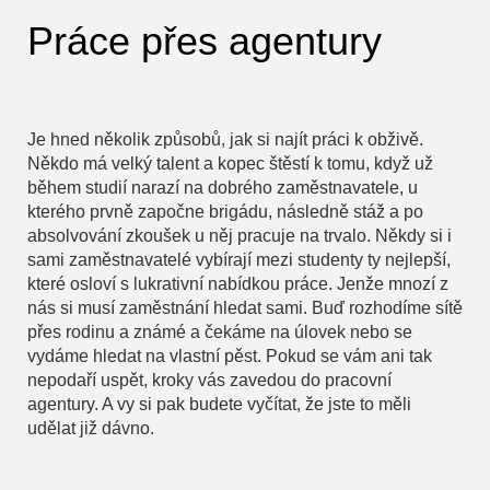
Práce přes agentury
Je hned několik způsobů, jak si najít práci k obživě.
Někdo má velký talent a kopec štěstí k tomu, když už
během studií narazí na dobrého zaměstnavatele, u
kterého prvně započne brigádu, následně stáž a po
absolvování zkoušek u něj pracuje na trvalo. Někdy si i
sami zaměstnavatelé vybírají mezi studenty ty nejlepší,
které osloví s lukrativní nabídkou práce. Jenže mnozí z
nás si musí zaměstnání hledat sami. Buď rozhodíme sítě
přes rodinu a známé a čekáme na úlovek nebo se
vydáme hledat na vlastní pěst. Pokud se vám ani tak
nepodaří uspět, kroky vás zavedou do pracovní
agentury. A vy si pak budete vyčítat, že jste to měli
udělat již dávno.