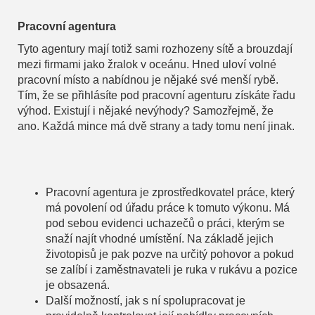
Pracovní agentura
Tyto agentury mají totiž sami rozhozeny sítě a brouzdají
mezi firmami jako žralok v oceánu. Hned uloví volné
pracovní místo a nabídnou je nějaké své menší rybě.
Tím, že se přihlásíte pod pracovní agenturu získáte řadu
výhod. Existují i nějaké nevýhody? Samozřejmě, že
ano. Každá mince má dvě strany a tady tomu není jinak.
Pracovní agentura je zprostředkovatel práce, který
má povolení od úřadu práce k tomuto výkonu. Má
pod sebou evidenci uchazečů o práci, kterým se
snaží najít vhodné umístění. Na základě jejich
životopisů je pak pozve na určitý pohovor a pokud
se zalíbí i zaměstnavateli je ruka v rukávu a pozice
je obsazená.
Další možností, jak s ní spolupracovat je