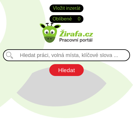
Vložit inzerát
Oblíbené
0