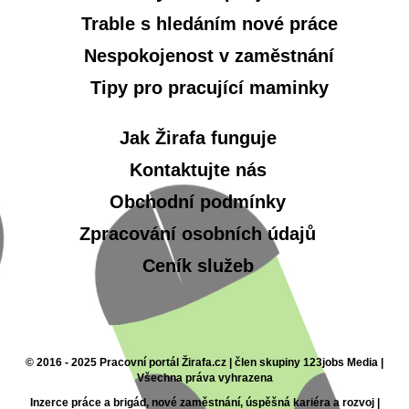
Trable s hledáním nové práce
Nespokojenost v zaměstnání
Tipy pro pracující maminky
Jak Žirafa funguje
Kontaktujte nás
Obchodní podmínky
Zpracování osobních údajů
Ceník služeb
© 2016 - 2025 Pracovní portál Žirafa.cz | člen skupiny 123jobs Media |
Všechna práva vyhrazena
Inzerce práce a brigád, nové zaměstnání, úspěšná kariéra a rozvoj |