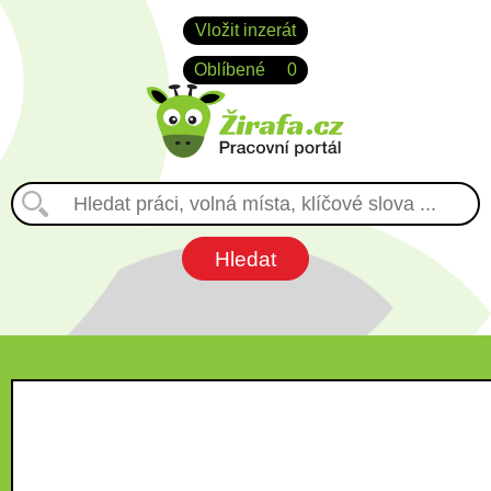
Vložit inzerát
Oblíbené
0