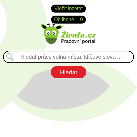
Vložit inzerát
Oblíbené
0