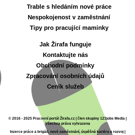
Trable s hledáním nové práce
Nespokojenost v zaměstnání
Tipy pro pracující maminky
Jak Žirafa funguje
Kontaktujte nás
Obchodní podmínky
Zpracování osobních údajů
Ceník služeb
© 2016 - 2025 Pracovní portál Žirafa.cz | člen skupiny 123jobs Media |
Všechna práva vyhrazena
Inzerce práce a brigád, nové zaměstnání, úspěšná kariéra a rozvoj |