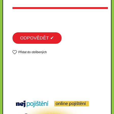
ODPOVĚDĚT ✔
Přidat do oblíbených