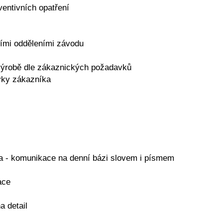
entivních opatření
ími odděleními závodu
výrobě dle zákaznických požadavků
vky zákazníka
ka - komunikace na denní bázi slovem i písmem
ace
a detail