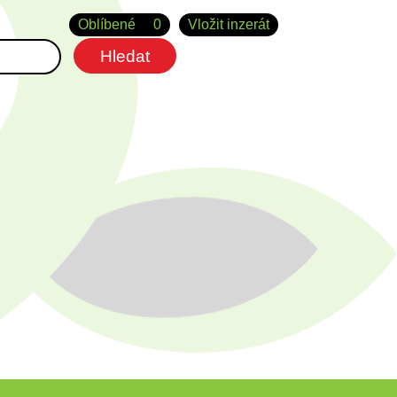
Oblíbené
0
Vložit inzerát