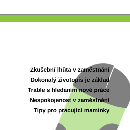
Zkušební lhůta v zaměstnání
Dokonalý životopis je základ
Trable s hledáním nové práce
Nespokojenost v zaměstnání
Tipy pro pracující maminky