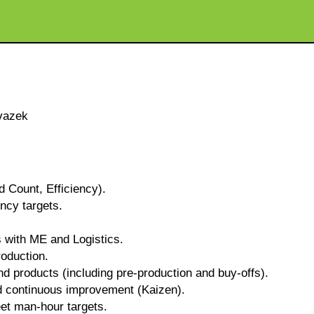
vazek
 Count, Efficiency).
ency targets.
s with ME and Logistics.
roduction.
nd products (including pre-production and buy-offs).
and continuous improvement (Kaizen).
et man-hour targets.