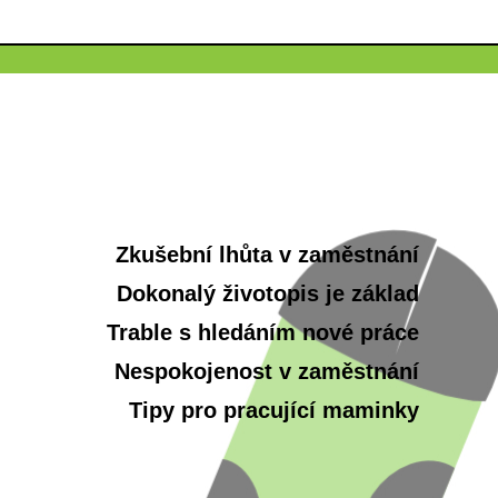
Zkušební lhůta v zaměstnání
Dokonalý životopis je základ
Trable s hledáním nové práce
Nespokojenost v zaměstnání
Tipy pro pracující maminky