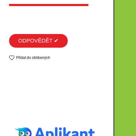
ODPOVĚDĚT ✔
Přidat do oblíbených