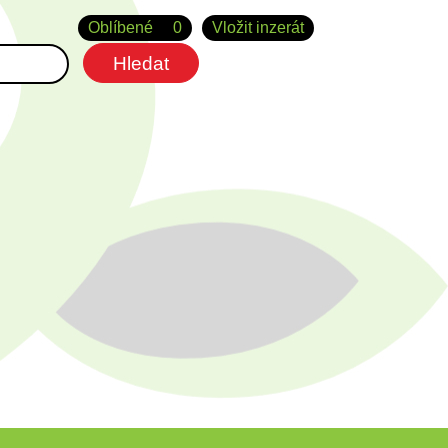
Oblíbené
0
Vložit inzerát