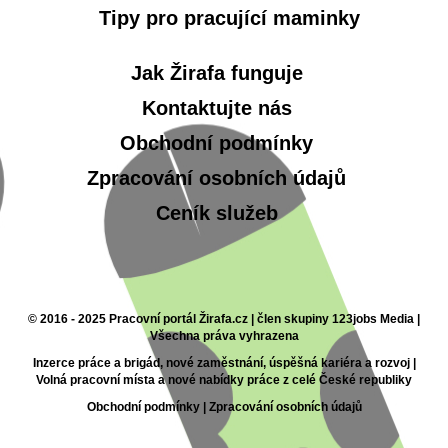
Tipy pro pracující maminky
Jak Žirafa funguje
Kontaktujte nás
Obchodní podmínky
Zpracování osobních údajů
Ceník služeb
© 2016 - 2025 Pracovní portál Žirafa.cz | člen skupiny 123jobs Media |
Všechna práva vyhrazena
Inzerce práce a brigád, nové zaměstnání, úspěšná kariéra a rozvoj |
Volná pracovní místa a nové nabídky práce z celé České republiky
Obchodní podmínky
|
Zpracování osobních údajů