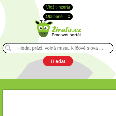
Vložit inzerát
Oblíbené
0