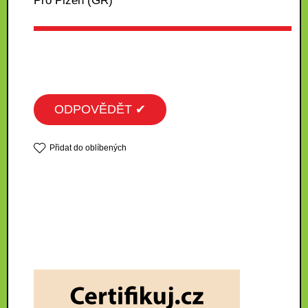
Pro Plzen (GR)
ODPOVĚDĚT ✔
Přidat do oblíbených