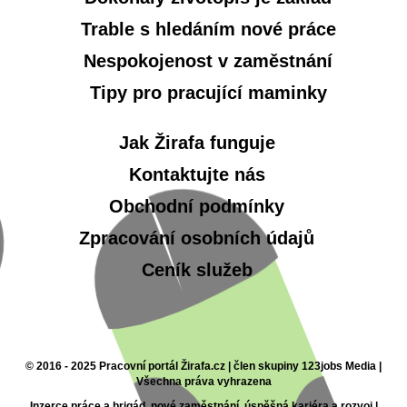
Trable s hledáním nové práce
Nespokojenost v zaměstnání
Tipy pro pracující maminky
Jak Žirafa funguje
Kontaktujte nás
Obchodní podmínky
Zpracování osobních údajů
Ceník služeb
© 2016 - 2025 Pracovní portál Žirafa.cz | člen skupiny 123jobs Media |
Všechna práva vyhrazena
Inzerce práce a brigád, nové zaměstnání, úspěšná kariéra a rozvoj |