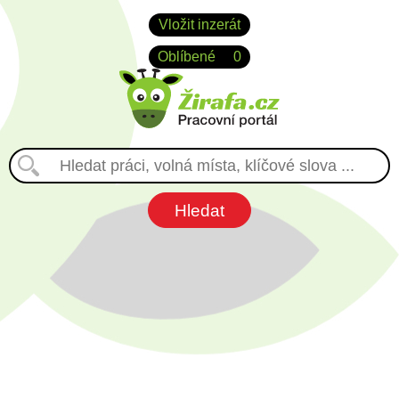
Vložit inzerát
Oblíbené
0