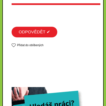
ODPOVĚDĚT ✔
Přidat do oblíbených