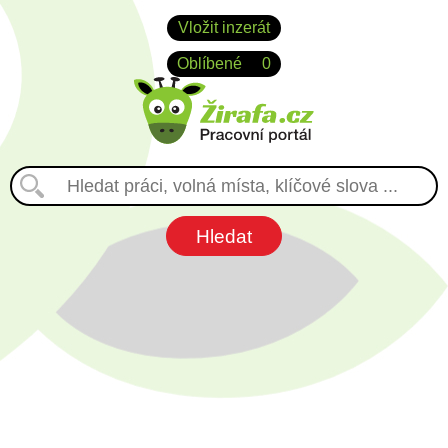
Vložit inzerát
Oblíbené
0