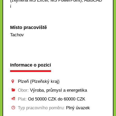
(zejména MS Excel, MS PowerPoint), AutoCAD
i
Místo pracoviště
Tachov
Informace o pozici
Plzeň (Plzeňský kraj)
Obor:
Výroba, průmysl a energetika
Plat:
Od 50000 CZK do 60000 CZK
Typ pracovního poměru:
Plný úvazek