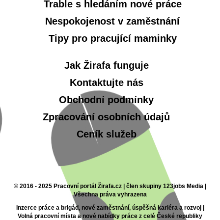
Trable s hledáním nové práce
Nespokojenost v zaměstnání
Tipy pro pracující maminky
Jak Žirafa funguje
Kontaktujte nás
Obchodní podmínky
Zpracování osobních údajů
Ceník služeb
© 2016 - 2025 Pracovní portál Žirafa.cz | člen skupiny 123jobs Media |
Všechna práva vyhrazena
Inzerce práce a brigád, nové zaměstnání, úspěšná kariéra a rozvoj |
Volná pracovní místa a nové nabídky práce z celé České republiky