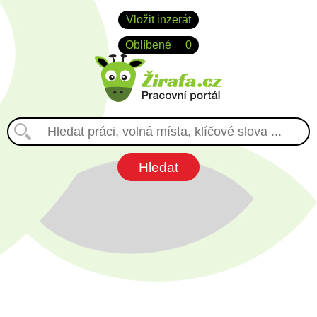
Vložit inzerát
Oblíbené
0