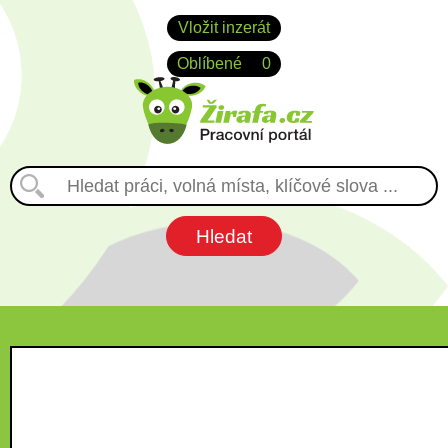
Vložit inzerát
Oblíbené
0