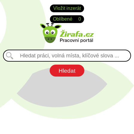
Vložit inzerát
Oblíbené
0