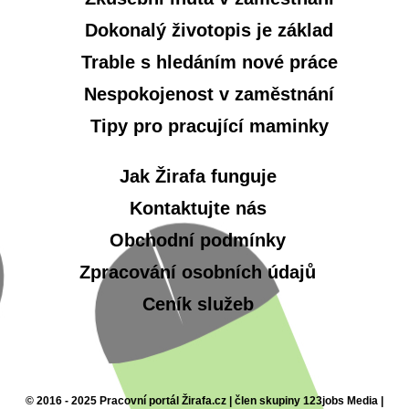
Dokonalý životopis je základ
Trable s hledáním nové práce
Nespokojenost v zaměstnání
Tipy pro pracující maminky
Jak Žirafa funguje
Kontaktujte nás
Obchodní podmínky
Zpracování osobních údajů
Ceník služeb
© 2016 - 2025 Pracovní portál Žirafa.cz | člen skupiny 123jobs Media |