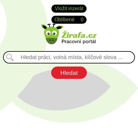
Vložit inzerát
Oblíbené
0