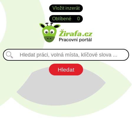
Vložit inzerát
Oblíbené
0