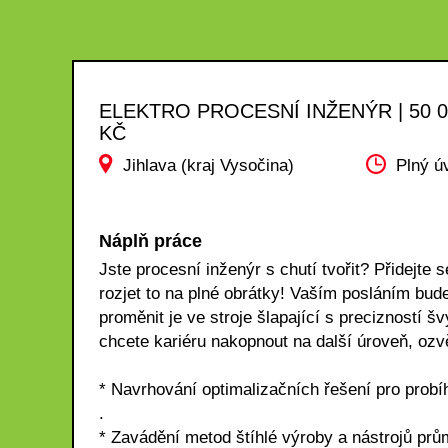
ELEKTRO PROCESNÍ INŽENÝR | 50 0
KČ
Jihlava (kraj Vysočina)
Plný ú
Náplň práce
Jste procesní inženýr s chutí tvořit? Přidej
rozjet to na plné obrátky! Vaším posláním bude
proměnit je ve stroje šlapající s precizností
chcete kariéru nakopnout na další úroveň, ozv
* Navrhování optimalizačních řešení pro probíh
.
* Zavádění metod štíhlé výroby a nástrojů prů