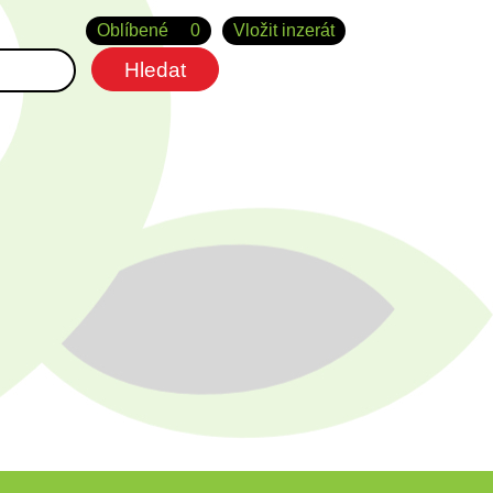
Oblíbené
0
Vložit inzerát