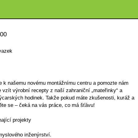
00
vazek
te se k našemu novému montážnímu centru a pomozte nám
 vzít výrobní recepty z naší zahraniční „mateřinky“ a
 švýcarských hodinek. Takže pokud máte zkušenosti, kuráž a
ěte se – čeká na vás práce, co má šťávu!
ající projekty
myslového inženýrství.