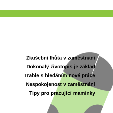
Zkušební lhůta v zaměstnání
Dokonalý životopis je základ
Trable s hledáním nové práce
Nespokojenost v zaměstnání
Tipy pro pracující maminky