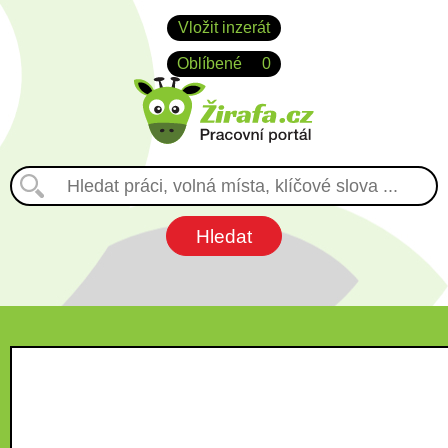
Vložit inzerát
Oblíbené
0