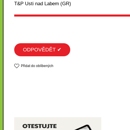
T&P Usti nad Labem (GR)
ODPOVĚDĚT ✔
Přidat do oblíbených