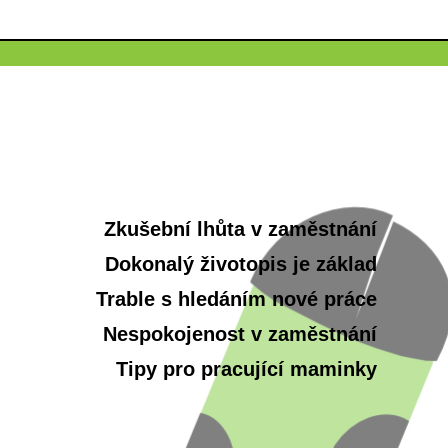
Zkušební lhůta v zaměstnání
Dokonalý životopis je základ
Trable s hledáním nové práce
Nespokojenost v zaměstnání
Tipy pro pracující maminky