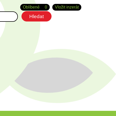
Oblíbené
0
Vložit inzerát