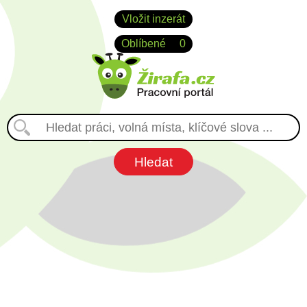
Vložit inzerát
Oblíbené
0