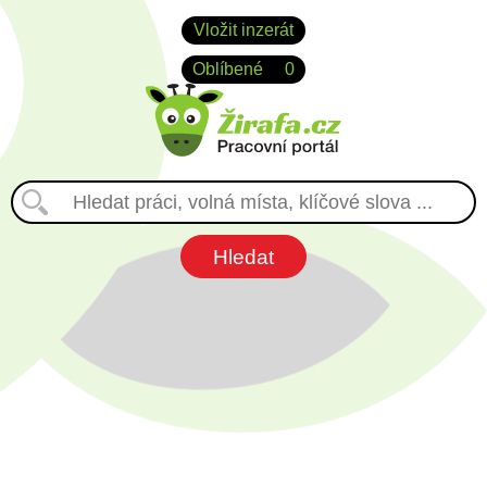
Vložit inzerát
Oblíbené
0