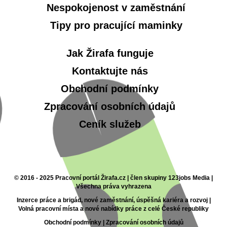
Nespokojenost v zaměstnání
Tipy pro pracující maminky
Jak Žirafa funguje
Kontaktujte nás
Obchodní podmínky
Zpracování osobních údajů
Ceník služeb
© 2016 - 2025 Pracovní portál Žirafa.cz | člen skupiny 123jobs Media |
Všechna práva vyhrazena
Inzerce práce a brigád, nové zaměstnání, úspěšná kariéra a rozvoj |
Volná pracovní místa a nové nabídky práce z celé České republiky
Obchodní podmínky
|
Zpracování osobních údajů