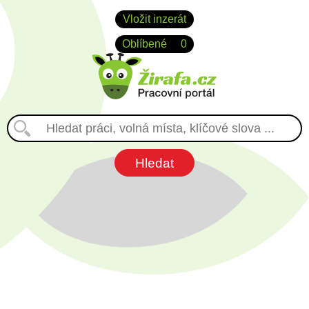
Vložit inzerát
Oblíbené
0