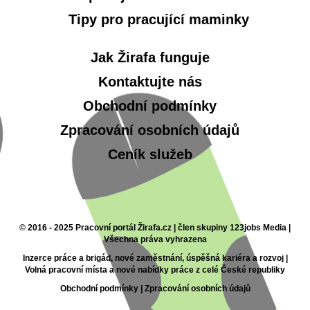
Tipy pro pracující maminky
Jak Žirafa funguje
Kontaktujte nás
Obchodní podmínky
Zpracování osobních údajů
Ceník služeb
© 2016 - 2025 Pracovní portál Žirafa.cz | člen skupiny 123jobs Media |
Všechna práva vyhrazena
Inzerce práce a brigád, nové zaměstnání, úspěšná kariéra a rozvoj |
Volná pracovní místa a nové nabídky práce z celé České republiky
Obchodní podmínky
|
Zpracování osobních údajů